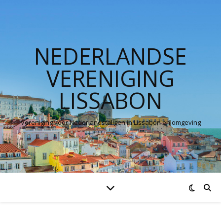
NEDERLANDSE
VERENIGING
LISSABON
Vereniging voor Nederlandstaligen in Lissabon en omgeving