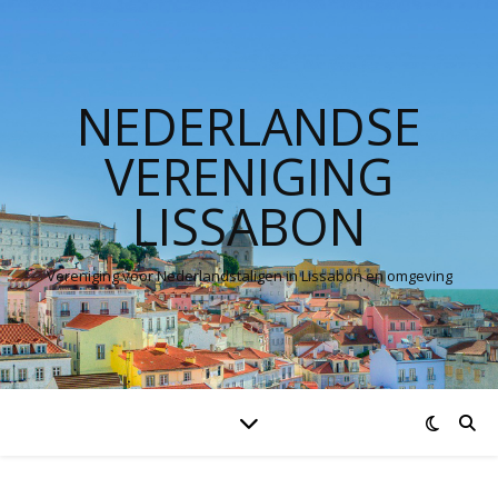
NEDERLANDSE
VERENIGING
LISSABON
Vereniging voor Nederlandstaligen in Lissabon en omgeving